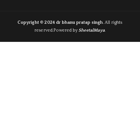
c
m
u
e
bl
T
b
r
u
Copyright © 2024
dr bhanu pratap singh
. All rights
reserved.Powered by
SheetalMaya
.
o
b
o
e
k