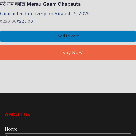
मेरौ गाम चपौटा Merau Gaam Chapauta
Guaranteed delivery on August 15, 2026
₹
250.00
₹
225.00
Add to cart
Buy Now
ABOUT Us
Home