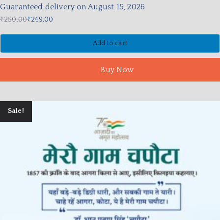
Guaranteed delivery on August 15, 2026
₹
250.00
₹
249.00
Add to cart
Buy Now
Sale!