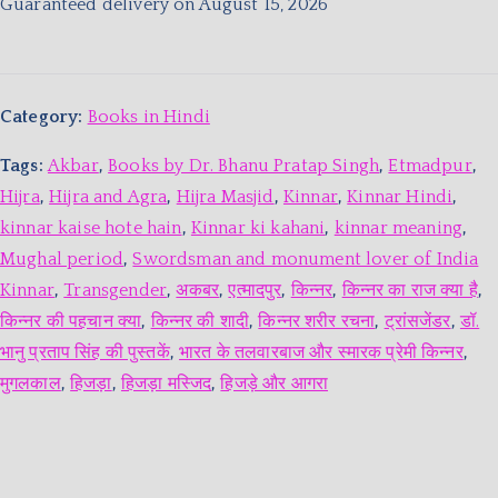
Guaranteed delivery on August 15, 2026
Category:
Books in Hindi
Tags:
Akbar
,
Books by Dr. Bhanu Pratap Singh
,
Etmadpur
,
Hijra
,
Hijra and Agra
,
Hijra Masjid
,
Kinnar
,
Kinnar Hindi
,
kinnar kaise hote hain
,
Kinnar ki kahani
,
kinnar meaning
,
Mughal period
,
Swordsman and monument lover of India
Kinnar
,
Transgender
,
अकबर
,
एत्मादपुर
,
किन्नर
,
किन्नर का राज क्या है
,
किन्नर की पहचान क्या
,
किन्नर की शादी
,
किन्नर शरीर रचना
,
ट्रांसजेंडर
,
डॉ.
भानु प्रताप सिंह की पुस्तकें
,
भारत के तलवारबाज और स्मारक प्रेमी किन्नर
,
मुगलकाल
,
हिजड़ा
,
हिजड़ा मस्जिद
,
हिजड़े और आगरा