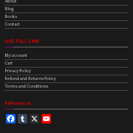
About
Blog
Books
Contact
USE FULL LINK
My account
Cart
Privacy Policy
Refund and Returns Policy
Terms and Conditions
Fallowus at
F
T
X
Y
a
u
o