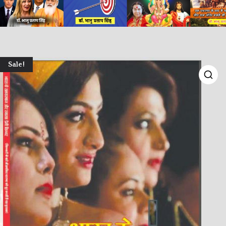
Sale!
🔍