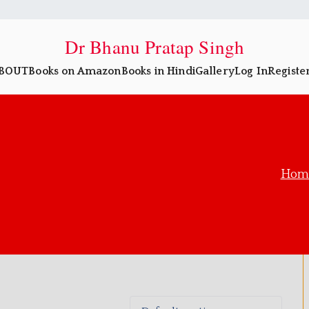
Dr Bhanu Pratap Singh
BOUT
Books on Amazon
Books in Hindi
Gallery
Log In
Registe
Hom