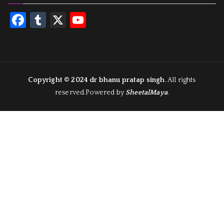
F
T
X
Y
a
u
o
c
m
u
e
bl
T
b
r
u
Copyright © 2024
dr bhanu pratap singh
. All rights
reserved.Powered by
SheetalMaya
.
o
b
o
e
k