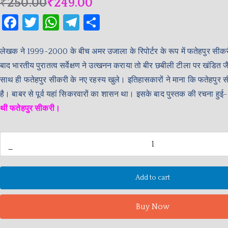
₹
250.00
₹
249.00
F
T
W
T
S
a
w
h
el
h
c
itt
at
e
ar
लेखक ने 1999-2000 के बीच अमर उजाला के रिपोर्टर के रूप में फतेहपुर सी
बाद भारतीय पुरातत्व सर्वेक्षण ने उत्खनन कराया तो बीर छबीली टीला पर खंडित जै
e
er
s
gr
e
साथ ही फतेहपुर सीकरी के नए रहस्य खुले। इतिहासकारों ने माना कि फतेहपुर सी
b
A
a
है। बाबर से पूर्व यहां सिकरवारों का शासन था। इसके बाद पुस्तक की रचना हुई
o
p
m
थी फतेहपुर सीकरी।
o
p
k
-
Add to cart
Buy Now