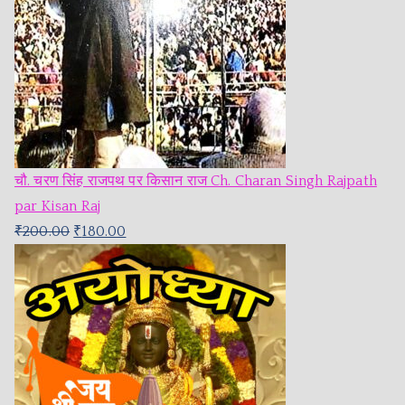
चौ. चरण सिंह राजपथ पर किसान राज Ch. Charan Singh Rajpath
par Kisan Raj
₹
200.00
₹
180.00