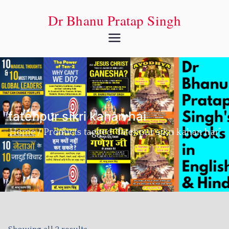
Dr Bhanu Pratap Singh
fatehpur sikri kahan hai
Home
Products tagged “fatehpur sikri kahan hai”