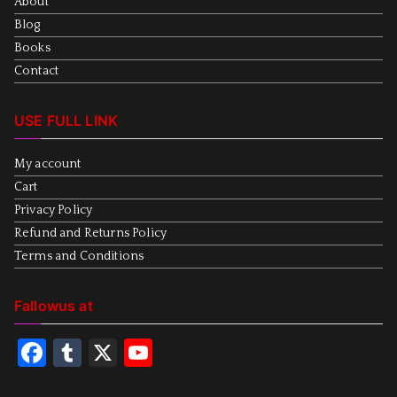
About
Blog
Books
Contact
USE FULL LINK
My account
Cart
Privacy Policy
Refund and Returns Policy
Terms and Conditions
Fallowus at
F
T
X
Y
a
u
o