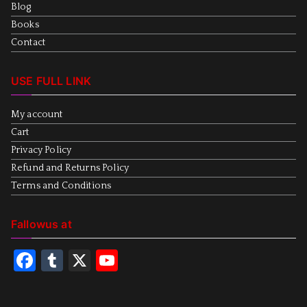
Blog
Books
Contact
USE FULL LINK
My account
Cart
Privacy Policy
Refund and Returns Policy
Terms and Conditions
Fallowus at
F
T
X
Y
a
u
o
c
m
u