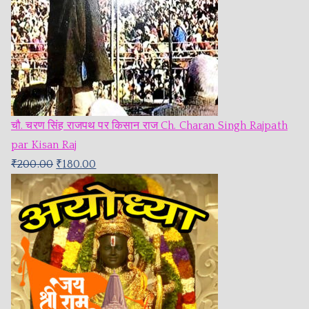
चौ. चरण सिंह राजपथ पर किसान राज Ch. Charan Singh Rajpath
par Kisan Raj
₹
200.00
₹
180.00