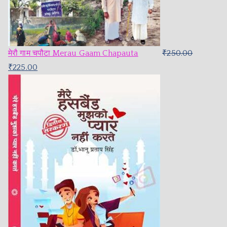
मेरौ गाम चपौटा Merau Gaam Chapauta
₹
250.00
₹
225.00