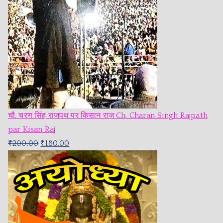
चौ. चरण सिंह राजपथ पर किसान राज Ch. Charan Singh Rajpath
par Kisan Raj
₹
200.00
₹
180.00