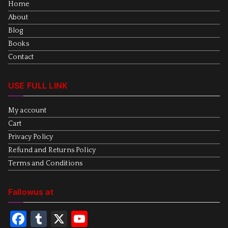
Home
About
Blog
Books
Contact
USE FULL LINK
My account
Cart
Privacy Policy
Refund and Returns Policy
Terms and Conditions
Fallowus at
F
T
X
Y