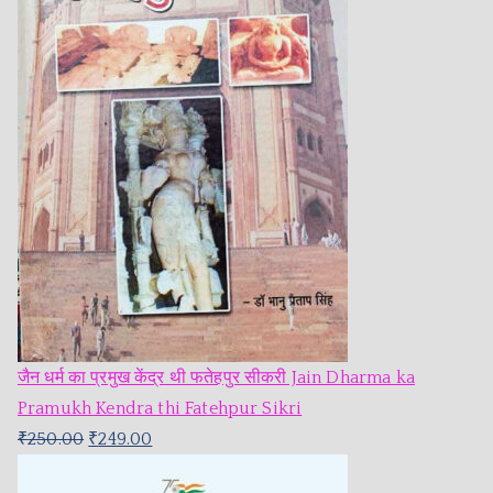
जैन धर्म का प्रमुख केंद्र थी फतेहपुर सीकरी Jain Dharma ka
Pramukh Kendra thi Fatehpur Sikri
₹
250.00
₹
249.00