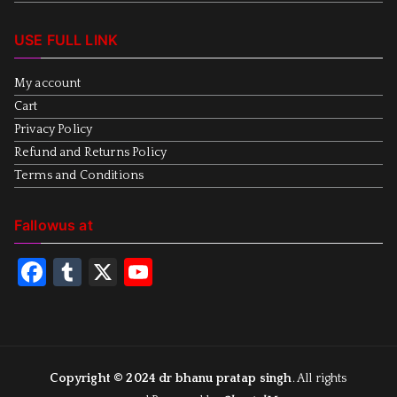
USE FULL LINK
My account
Cart
Privacy Policy
Refund and Returns Policy
Terms and Conditions
Fallowus at
F
T
X
Y
a
u
o
c
m
u
e
bl
T
b
r
u
Copyright © 2024
dr bhanu pratap singh
. All rights