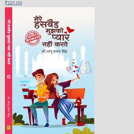
₹
225.00