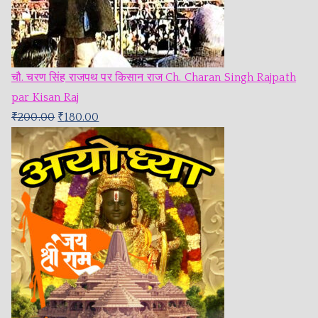
चौ. चरण सिंह राजपथ पर किसान राज Ch. Charan Singh Rajpath
par Kisan Raj
₹
200.00
₹
180.00