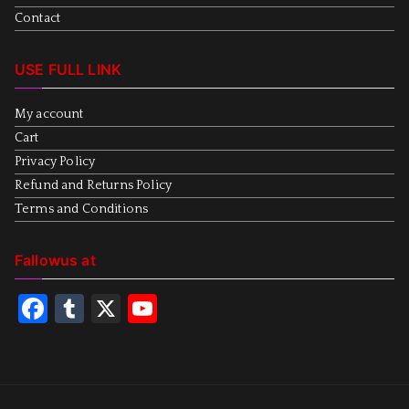
Contact
USE FULL LINK
My account
Cart
Privacy Policy
Refund and Returns Policy
Terms and Conditions
Fallowus at
F
T
X
Y
a
u
o
c
m
u
e
bl
T