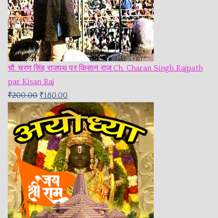
चौ. चरण सिंह राजपथ पर किसान राज Ch. Charan Singh Rajpath
par Kisan Raj
₹
200.00
₹
180.00