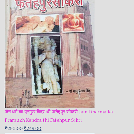
जैन धर्म का प्रमुख केंद्र थी फतेहपुर सीकरी Jain Dharma ka
Pramukh Kendra thi Fatehpur Sikri
₹
250.00
₹
249.00