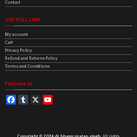
Contact
USE FULL LINK
My account
Cart
Privacy Policy
Refund and Returns Policy
Terms and Conditions
Fallowus at
F
T
X
Y
a
u
o
c
m
u
e
bl
T
Copyright © 2024
dr bhanu pratap singh
. All rights