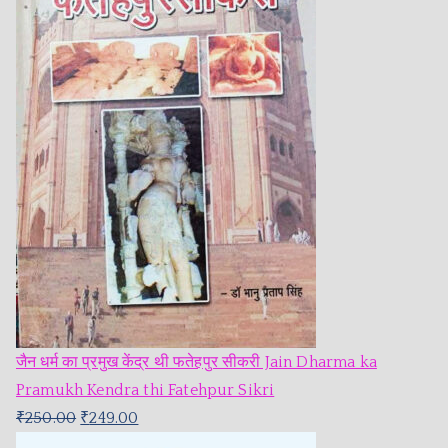
जैन धर्म का प्रमुख केंद्र थी फतेहपुर सीकरी Jain Dharma ka
Pramukh Kendra thi Fatehpur Sikri
₹
250.00
₹
249.00