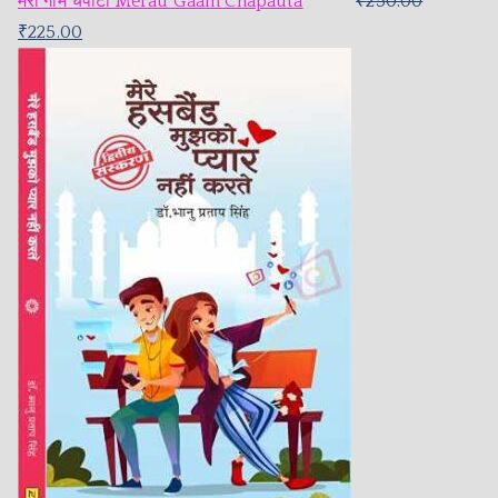
मेरौ गाम चपौटा Merau Gaam Chapauta
₹
250.00
₹
225.00