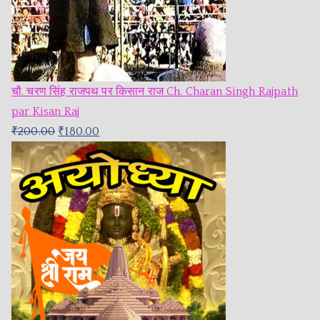
चौ. चरण सिंह राजपथ पर किसान राज Ch. Charan Singh Rajpath
par Kisan Raj
₹
200.00
₹
180.00