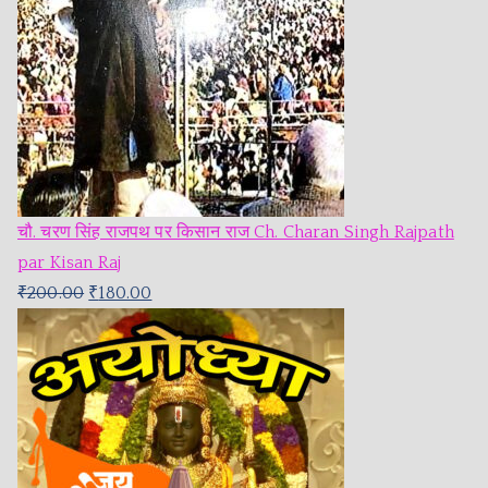
चौ. चरण सिंह राजपथ पर किसान राज Ch. Charan Singh Rajpath
par Kisan Raj
₹
200.00
₹
180.00