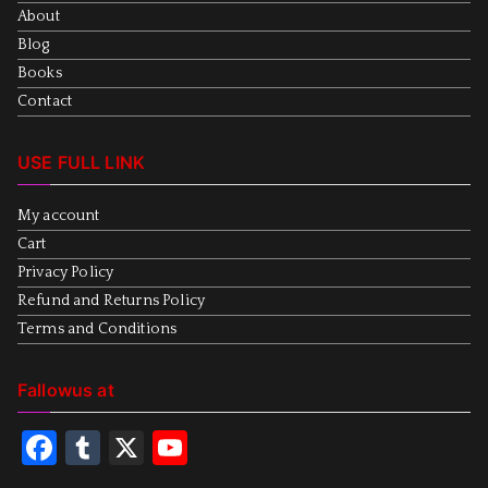
About
Blog
Books
Contact
USE FULL LINK
My account
Cart
Privacy Policy
Refund and Returns Policy
Terms and Conditions
Fallowus at
F
T
X
Y
a
u
o