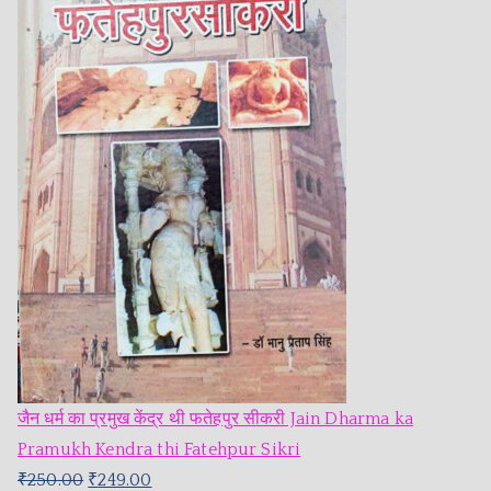
जैन धर्म का प्रमुख केंद्र थी फतेहपुर सीकरी Jain Dharma ka
Pramukh Kendra thi Fatehpur Sikri
₹
250.00
₹
249.00