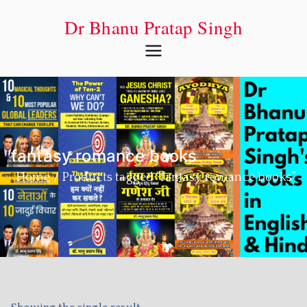
Dr Bhanu Pratap Singh
fantasy romance books
Home
Products tagged “fantasy romance books”