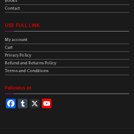
Books
Contact
USE FULL LINK
My account
Cart
Privacy Policy
Refund and Returns Policy
Terms and Conditions
Fallowus at
F
T
X
Y
a
u
o
c
m
u
e
bl
T