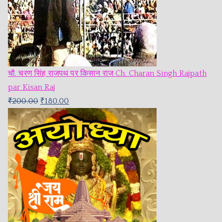
चौ. चरण सिंह राजपथ पर किसान राज Ch. Charan Singh Rajpath
par Kisan Raj
₹
200.00
₹
180.00