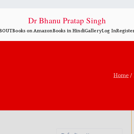
Dr Bhanu Pratap Singh
BOUT
Books on Amazon
Books in Hindi
Gallery
Log In
Registe
Home