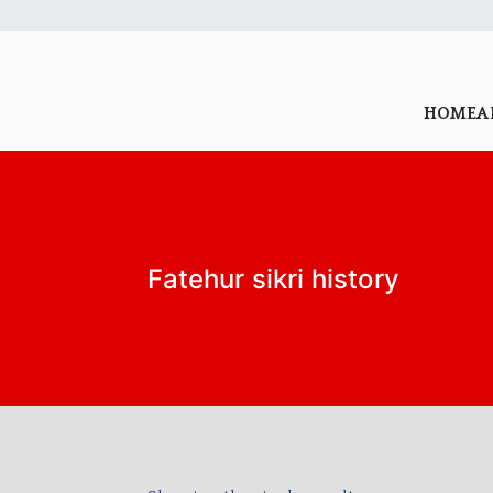
HOME
A
Fatehur sikri history