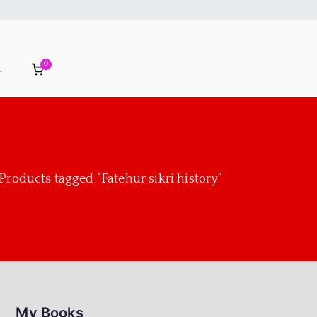
0
r
Products tagged “Fatehur sikri history”
My Books