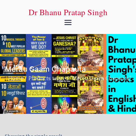
Dr Bhanu Pratap Singh
Merau Gaam Chapauta
Home
Products tagged “Merau Gaam Chapauta”