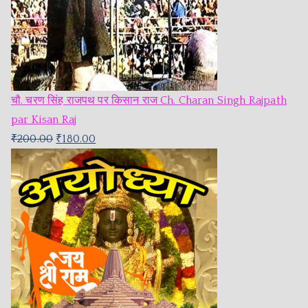
चौ. चरण सिंह राजपथ पर किसान राज Ch. Charan Singh Rajpath
par Kisan Raj
₹
200.00
₹
180.00