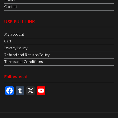
Books
Contact
USE FULL LINK
My account
Cart
Privacy Policy
Refund and Returns Policy
Terms and Conditions
Fallowus at
F
T
X
Y
a
u
o
c
m
u
e
bl
T