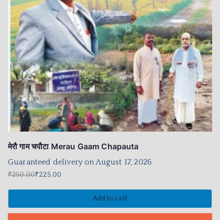
मेरौ गाम चपौटा Merau Gaam Chapauta
Guaranteed delivery on August 17, 2026
₹
250.00
₹
225.00
Add to cart