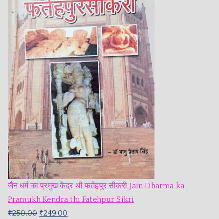
जैन धर्म का प्रमुख केंद्र थी फतेहपुर सीकरी Jain Dharma ka
Pramukh Kendra thi Fatehpur Sikri
₹
250.00
₹
249.00