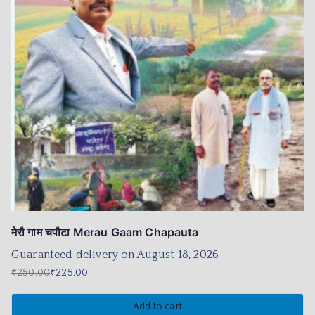
मेरौ गाम चपौटा Merau Gaam Chapauta
Guaranteed delivery on August 18, 2026
₹
250.00
₹
225.00
Add to cart