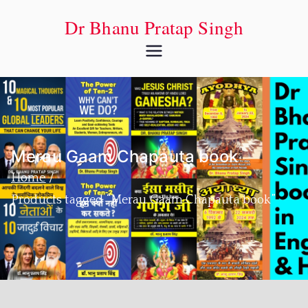
Dr Bhanu Pratap Singh
Merau Gaam Chapauta book
Home
Products tagged “Merau Gaam Chapauta book”