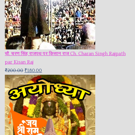
चौ. चरण सिंह राजपथ पर किसान राज Ch. Charan Singh Rajpath
par Kisan Raj
₹
200.00
₹
180.00