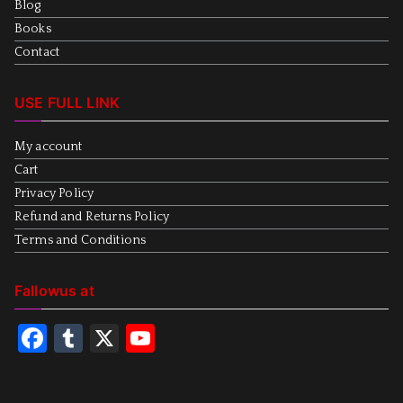
Blog
Books
Contact
USE FULL LINK
My account
Cart
Privacy Policy
Refund and Returns Policy
Terms and Conditions
Fallowus at
F
T
X
Y
a
u
o
c
m
u