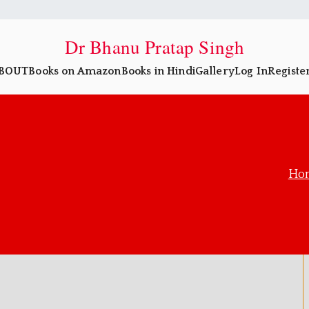
Dr Bhanu Pratap Singh
BOUT
Books on Amazon
Books in Hindi
Gallery
Log In
Registe
Ho