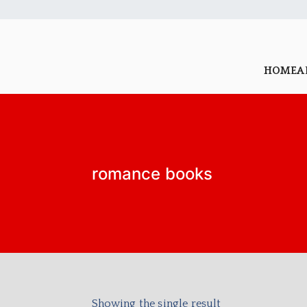
HOME
A
romance books
Showing the single result