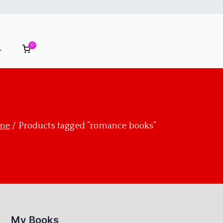
0
r
me
Products tagged “romance books”
My Books