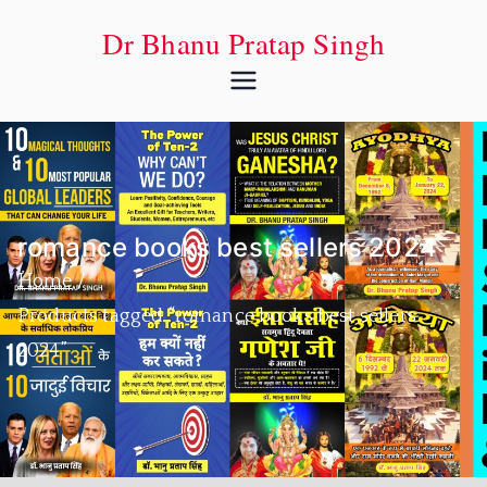
Dr Bhanu Pratap Singh
romance books best sellers 2024
Home
Products tagged “romance books best sellers
2024”