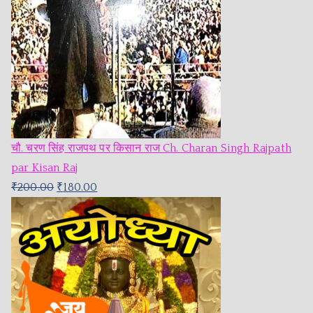
चौ. चरण सिंह राजपथ पर किसान राज Ch. Charan Singh Rajpath
par Kisan Raj
₹
200.00
₹
180.00