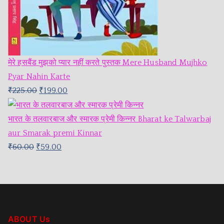
मेरे हसबैंड मुझको प्यार नहीं करते पुस्तक Mere Husband Mujhko
Pyar Nahin Karte
₹
225.00
₹
199.00
भारत के तलवारबाज और स्मारक प्रेमी किन्नर Bharat ke Talwarbaj
aur Smarak premi Kinnar
₹
60.00
₹
59.00
ABOUT Us