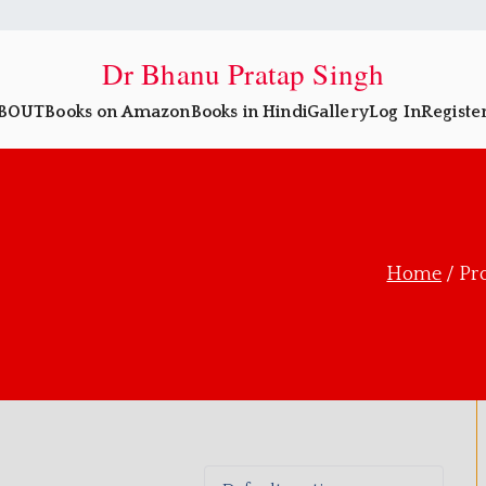
Dr Bhanu Pratap Singh
BOUT
Books on Amazon
Books in Hindi
Gallery
Log In
Registe
Home
Pr