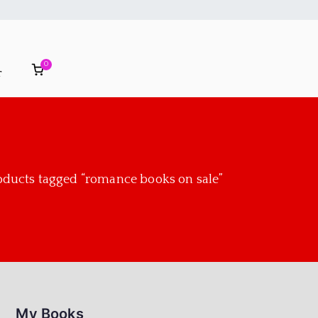
0
r
oducts tagged “romance books on sale”
My Books