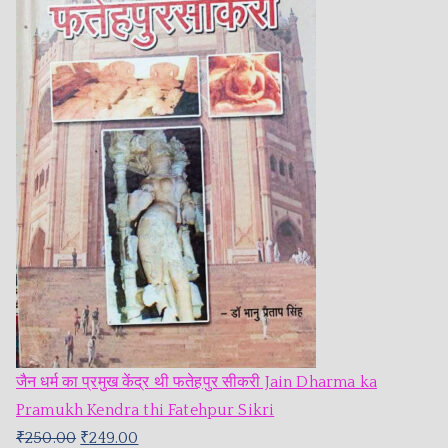
जैन धर्म का प्रमुख केंद्र थी फतेहपुर सीकरी Jain Dharma ka
Pramukh Kendra thi Fatehpur Sikri
₹
250.00
₹
249.00