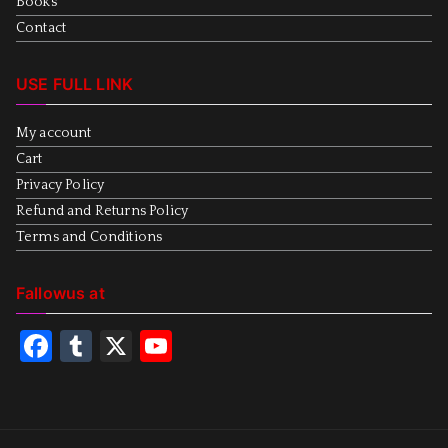
Books
Contact
USE FULL LINK
My account
Cart
Privacy Policy
Refund and Returns Policy
Terms and Conditions
Fallowus at
F
T
X
Y
a
u
o
c
m
u
e
bl
T