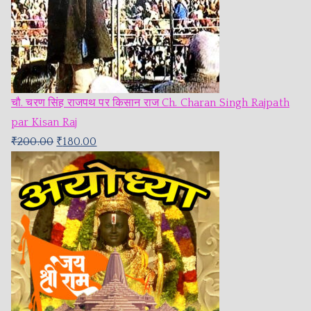
चौ. चरण सिंह राजपथ पर किसान राज Ch. Charan Singh Rajpath
par Kisan Raj
₹
200.00
₹
180.00