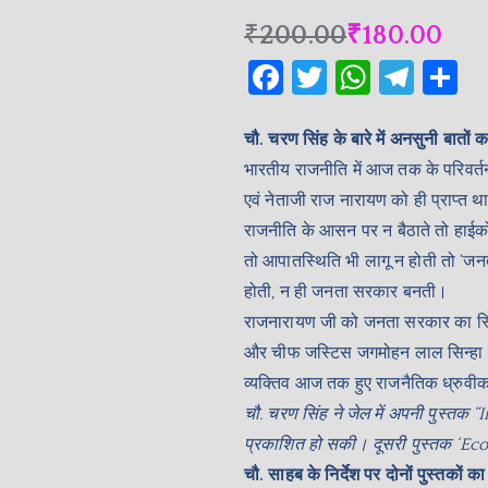
₹
200.00
₹
180.00
F
T
W
T
S
a
w
h
el
h
c
itt
at
e
a
चौ. चरण सिंह के बारे में अनसुनी बातो
भारतीय राजनीति में आज तक के परिवर्
e
er
s
gr
e
एवं नेताजी राज नारायण को ही प्राप्त
b
A
a
राजनीति के आसन पर न बैठाते तो हाईकोर
o
p
m
तो आपातस्थिति भी लागू न होती तो ‘जनता
o
p
होती, न ही जनता सरकार बनती।
k
राजनारायण जी को जनता सरकार का स्क्रिप्
और चीफ जस्टिस जगमोहन लाल सिन्हा से
व्यक्तिव आज तक हुए राजनैतिक ध्रुवीकर
चौ. चरण सिंह ने जेल में अपनी पुस्
प्रकाशित हो सकी। दूसरी पुस्तक ‘Eco
चौ. साहब के निर्देश पर दोनों पुस्तकों क