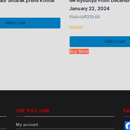
 aur Smarak premi Kinnar
तक Ayodhya From December
January 22, 2024
₹
349.00
₹
270.00
Add to cart
Rated
5.00
Add to cart
out of 5
Buy Now
USE FULL LINK
Fa
My account