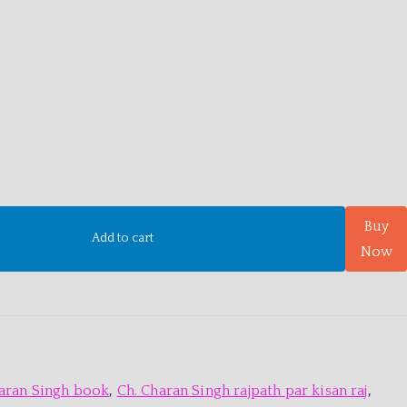
Buy
Add to cart
Now
aran Singh book
,
Ch. Charan Singh rajpath par kisan raj
,