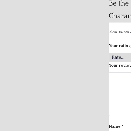
Be the 
Charan
Your email 
Your ratin
Your revi
Name
*