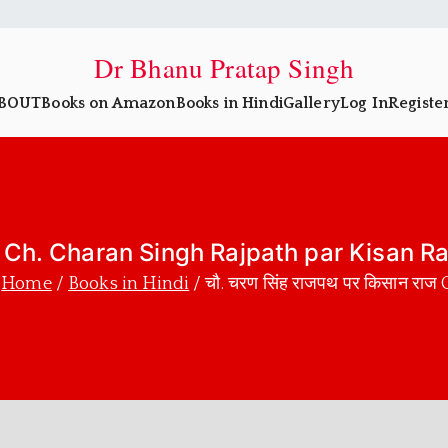
Dr Bhanu Pratap Singh
BOUT
Books on Amazon
Books in Hindi
Gallery
Log In
Registe
राज Ch. Charan Singh Rajpath par Kisan Ra
Home
Books in Hindi
चौ. चरण सिंह राजपथ पर किसान रा