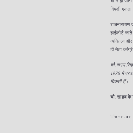
भी न हो पाता
विपक्षी एकता
राजनारायण जी
हाईकोर्ट जा
व्यक्तित्व औ
ही नेता कांग्
चौ. चरण सिं
1978 में प्
बिकती हैं।
चौ. साहब के न
There are 