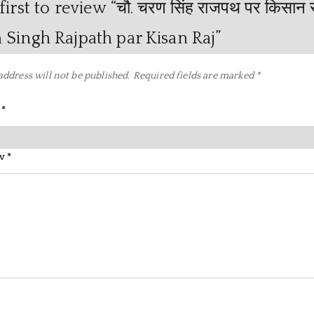
first to review “चौ. चरण सिंह राजपथ पर किसान 
 Singh Rajpath par Kisan Raj”
address will not be published.
Required fields are marked
*
g
*
ew
*