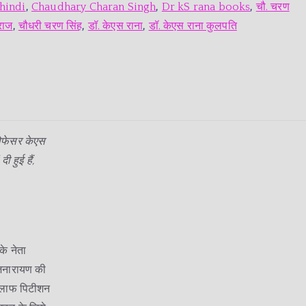
 hindi
,
Chaudhary Charan Singh
,
Dr kS rana books
,
चौ. चरण
राज
,
चौधरी चरण सिंह
,
डॉ. केएस राना
,
डॉ. केएस राना कुलपति
रोफेसर केएस
 हुई हैं,
े नेता
ाजनारायण की
खिलाफ पिटीशन