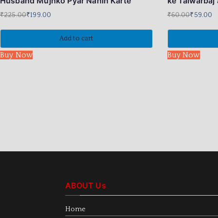
Husband Mujhko Pyar Nahin Karte
ke Talwarbaj
₹
225.00
₹
199.00
₹
60.00
₹
59.00
Add to cart
Buy Now
Buy Now
ABOUT Us
Home