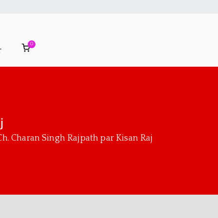
0
r
j
ज Ch. Charan Singh Rajpath par Kisan Raj